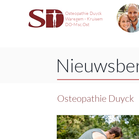
Osteopathie Duyck
Waregem - Kruisem
DO-Msc.Ost
Nieuwsber
Osteopathie Duyck