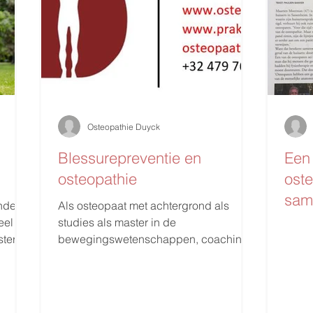
Osteopathie Duyck
Blessurepreventie en
Een 
osteopathie
ost
sam
ende
Als osteopaat met achtergrond als
eel
studies als master in de
ter, -
bewegingswetenschappen, coaching
en training ben ik sterk geïnteresseerd...