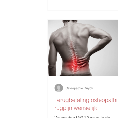
Osteopathie Duyck
Terugbetaling osteopathi
rugpijn wenselijk
Woensdag13/2/19 werd in de