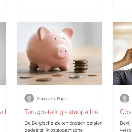
Osteopathie Duyck
e bij
Terugbetaling osteopathie
Cov
De Belgische ziekenfondsen betalen
Bekij
gedeeltelijk osteopathische
versp