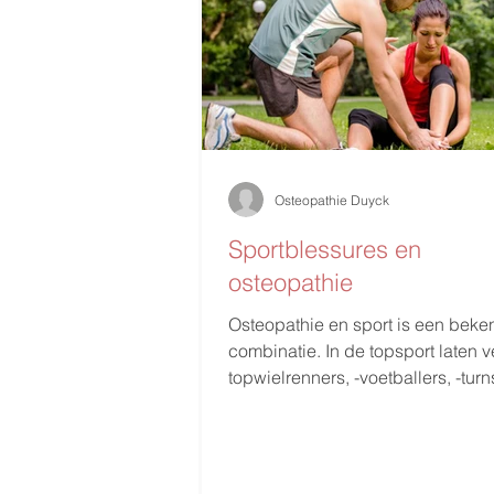
Osteopathie Duyck
Sportblessures en
osteopathie
Osteopathie en sport is een bek
combinatie. In de topsport laten v
topwielrenners, -voetballers, -turns
ruiters en...